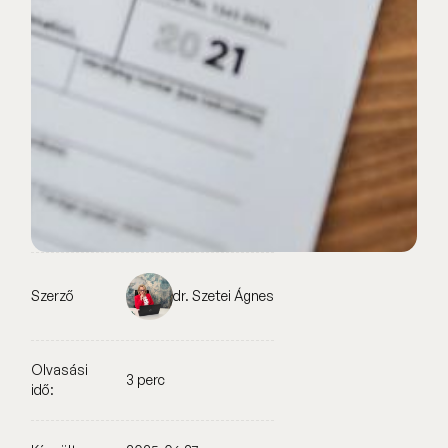
Szerző
dr. Szetei Ágnes
Olvasási
3 perc
idő: