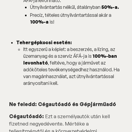
ÁFA-ja levonható.
Útnyilvántartás nélkül, átalányban
50%-a.
Precíz, tételes útnyilvántartással akár a
100%-a
is!
Tehergépkocsi esetén:
Itt egyszerű a képlet: a beszerzés, a lízing, az
üzemanyag és a szervíz ÁFÁ-ja is
100%-ban
levonható
, feltéve, hogy a járművet az
adóköteles tevékenységedhez használod. Ha
van magánhasználat, azt útnyilvántartással
arányosítani kell.
Ne feledd: Cégautóadó és Gépjárműadó
Cégautóadó:
Ezt a személyautók után kell
fizetned negyedévente. Mértéke a
teljesítménytől és a környezetvédelmi