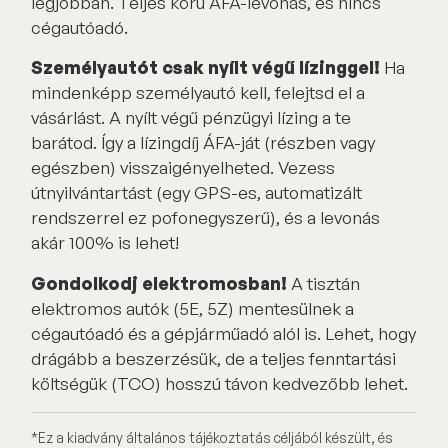
legjobban. Teljes körű ÁFA-levonás, és nincs
cégautóadó.
Személyautót csak nyílt végű lízinggel!
Ha
mindenképp személyautó kell, felejtsd el a
vásárlást. A nyílt végű pénzügyi lízing a te
barátod. Így a lízingdíj ÁFA-ját (részben vagy
egészben) visszaigényelheted. Vezess
útnyilvántartást (egy GPS-es, automatizált
rendszerrel ez pofonegyszerű), és a levonás
akár 100% is lehet!
Gondolkodj elektromosban!
A tisztán
elektromos autók (5E, 5Z) mentesülnek a
cégautóadó és a gépjárműadó alól is. Lehet, hogy
drágább a beszerzésük, de a teljes fenntartási
költségük (TCO) hosszú távon kedvezőbb lehet.
*Ez a kiadvány általános tájékoztatás céljából készült, és