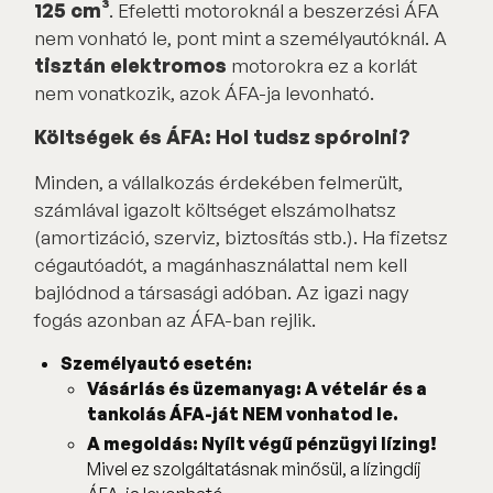
125 cm³
. Efeletti motoroknál a beszerzési ÁFA
nem vonható le, pont mint a személyautóknál. A
tisztán elektromos
motorokra ez a korlát
nem vonatkozik, azok ÁFA-ja levonható.
Költségek és ÁFA: Hol tudsz spórolni?
Minden, a vállalkozás érdekében felmerült,
számlával igazolt költséget elszámolhatsz
(amortizáció, szerviz, biztosítás stb.). Ha fizetsz
cégautóadót, a magánhasználattal nem kell
bajlódnod a társasági adóban. Az igazi nagy
fogás azonban az ÁFA-ban rejlik.
Személyautó esetén:
Vásárlás és üzemanyag: A vételár és a
tankolás ÁFA-ját NEM vonhatod le.
A megoldás: Nyílt végű pénzügyi lízing!
Mivel ez szolgáltatásnak minősül, a lízingdíj