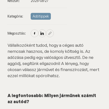
Készült:
2025-06-27
Kategória:
Adótippek
Megosztás:
Vállalkozóként tudod, hogy a céges autó
nemcsak hasznos, de komoly költség is. Az
adózása pedig egy valóságos útvesztő. De ne
aggódj, segítünk eligazodni! A lényeg, hogy
okosan válassz járművet és finanszírozást, mert
ezzel milliókat spórolhatsz.
A legfontosabb: Milyen járműnek számít
az autód?