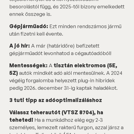
besorolástól függ, és 2025-től bizony emelkedett
ennek összege is.
Gépjárműadó:
Ezt minden rendszámos jármű
után fizetni kell évente.
A jó hír:
A már (határidőre) befizetett
gépjárműadót levonhatod a cégautóadóból!
Mentességek:
A
tisztán elektromos (5E,
5Z)
autók mindkét adó alól mentesülnek. A 2024
végéig forgalomba helyezett plug-in hibridek
pedig 2026. december 31-ig kaptak haladékot.
3 tuti tipp az adóoptimalizáláshoz
Válassz teherautót (VTSZ 8704), ha
teheted!
Ha a munkádhoz elég egy 2-3
személyes, lemezelt rakterű furgon, azzal jársz a