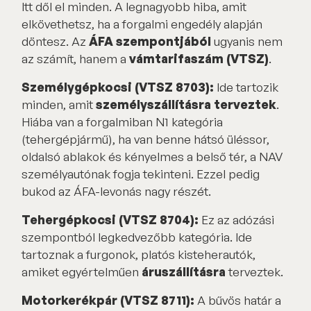
Itt dől el minden. A legnagyobb hiba, amit
elkövethetsz, ha a forgalmi engedély alapján
döntesz. Az
ÁFA szempontjából
ugyanis nem
az számít, hanem a
vámtarifaszám (VTSZ)
.
Személygépkocsi (VTSZ 8703):
Ide tartozik
minden, amit
személyszállításra terveztek
.
Hiába van a forgalmiban N1 kategória
(tehergépjármű), ha van benne hátsó üléssor,
oldalsó ablakok és kényelmes a belső tér, a NAV
személyautónak fogja tekinteni. Ezzel pedig
bukod az ÁFA-levonás nagy részét.
Tehergépkocsi (VTSZ 8704):
Ez az adózási
szempontból legkedvezőbb kategória. Ide
tartoznak a furgonok, platós kisteherautók,
amiket egyértelműen
áruszállításra
terveztek.
Motorkerékpár (VTSZ 8711):
A bűvös határ a