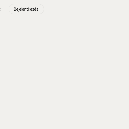
t
Bejelentkezés
t
Bejelentkezés