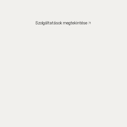
ZAKÉRTŐ KEZEKB
Szolgáltatások megtekintése
Szolgáltatások megtekintése