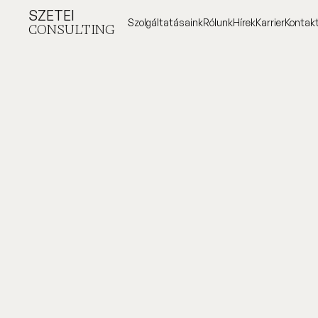
SZETEI
Szolgáltatásaink
Rólunk
Hírek
Karrier
Kontak
CONSULTING
Szolgáltatásaink
Rólunk
Hírek
Karrier
Kontak