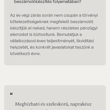
beszámolókészítés folyamatában?
Az év végi zárás során nem csupán a törvényi
kötelezettségeknek megfelelő beszámolót
készítjük el neked, hanem részletes pénzügyi
elemzést is biztosítunk. Bemutatjuk a
vállalkozásod éves teljesítményét, likviditási
helyzetét, és konkrét javaslatokat teszünk a
következő évre.
"
D
Megbízható és széleskörű, naprakész