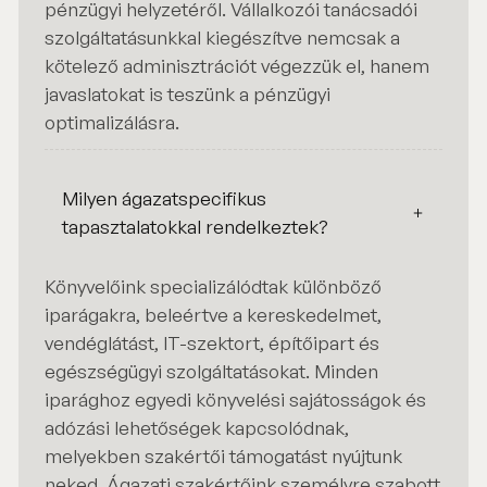
pénzügyi helyzetéről. Vállalkozói tanácsadói
szolgáltatásunkkal kiegészítve nemcsak a
kötelező adminisztrációt végezzük el, hanem
javaslatokat is teszünk a pénzügyi
optimalizálásra.
Milyen ágazatspecifikus
tapasztalatokkal rendelkeztek?
Könyvelőink specializálódtak különböző
iparágakra, beleértve a kereskedelmet,
vendéglátást, IT-szektort, építőipart és
egészségügyi szolgáltatásokat. Minden
iparághoz egyedi könyvelési sajátosságok és
adózási lehetőségek kapcsolódnak,
melyekben szakértői támogatást nyújtunk
neked. Ágazati szakértőink személyre szabott