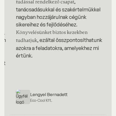
p
,
tudással rendelkező csapat
j
t
tanácsadásukkal és szakértelmükkel
t
ői
nagyban hozzájárulnak cégünk
m
sikereihez és fejlődéséhez.
m
re,
Könyvelésünket biztos kezekben
h
ern
, ezáltal összpontosíthatunk
tudhatjuk
v
azokra a feladatokra, amelyekhez mi
k
értünk.
h
ütt
Lengyel Bernadett
Eco-Cool Kft.