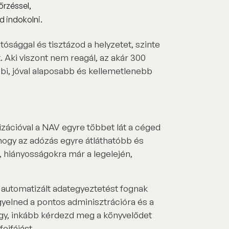
őrzéssel,
od indokolni.
ósággal és tisztázod a helyzetet, szinte
 Aki viszont nem reagál, az akár 300
bbi, jóval alaposabb és kellemetlenebb
lizációval a NAV egyre többet lát a céged
hogy az adózás egyre átláthatóbb és
, hiányosságokra már a legelején,
 automatizált adategyeztetést fognak
gyelned a pontos adminisztrációra és a
vagy, inkább kérdezd meg a könyvelődet
ejfájást.