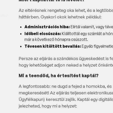
Az eltérésnek rengeteg oka lehet, és a legtöbb
háttérben. Gyakori okok lehetnek például:
Adminisztrációs hiba:
Elírtál valamit, vagy té
Időbeli elcsúszás:
Kiállítottál egy számlát a hó
már a következő hónapra csúszott.
Tévesen kitöltött bevallás:
Egyéb figyelmetle
Persze az eljárás a szándékos ügyeskedést is fe
hogy lehetőséget adjon neked a helyzet önként
Mi a teendőd, ha értesítést kaptál?
A legfontosabb: ne dugd a fejed a homokba, és 
megkeresését! Az eljárás teljesen elektronikusa
Ügyfélkapun) keresztül zajlik. Kaptál egy digitál
jelezheted, hogy mi a helyzet: