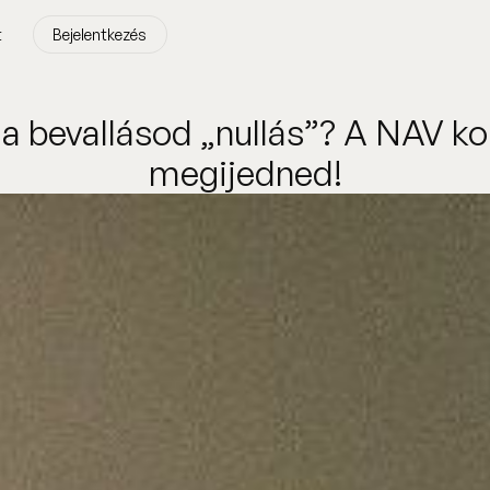
t
Bejelentkezés
t
Bejelentkezés
 a bevallásod „nullás”? A NAV ko
megijedned!