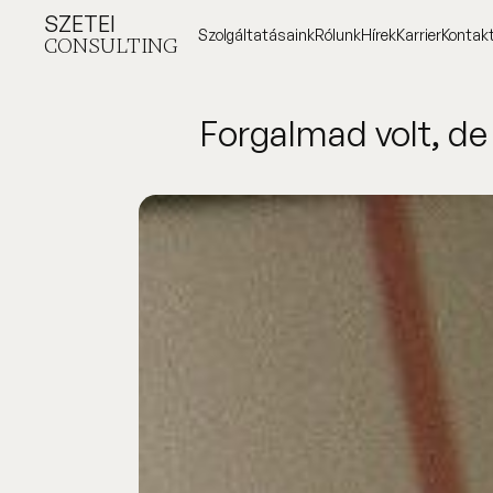
SZETEI
Szolgáltatásaink
Rólunk
Hírek
Karrier
Kontak
CONSULTING
Szolgáltatásaink
Rólunk
Hírek
Karrier
Kontak
Forgalmad volt, de