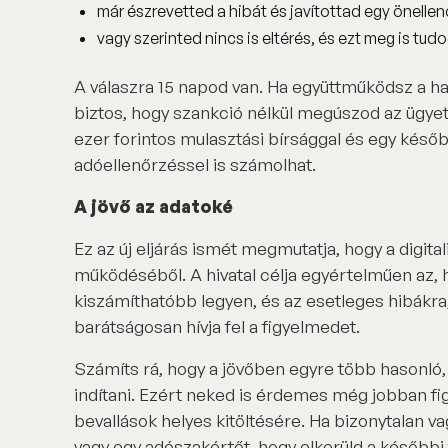
már észrevetted a hibát és javítottad egy önellen
vagy szerinted nincs is eltérés, és ezt meg is tud
A válaszra 15 napod van. Ha együttműködsz a hat
biztos, hogy szankció nélkül megúszod az ügyet.
ezer forintos mulasztási bírsággal és egy késő
adóellenőrzéssel is számolhat.
A jövő az adatoké
Ez az új eljárás ismét megmutatja, hogy a digita
működéséből. A hivatal célja egyértelműen az, 
kiszámíthatóbb legyen, és az esetleges hibákra
barátságosan hívja fel a figyelmedet.
Számíts rá, hogy a jövőben egyre több hasonló,
indítani. Ezért neked is érdemes még jobban fi
bevallások helyes kitöltésére. Ha bizonytalan 
vagy egy adószakértőt, hogy elkerüld a későbbi f