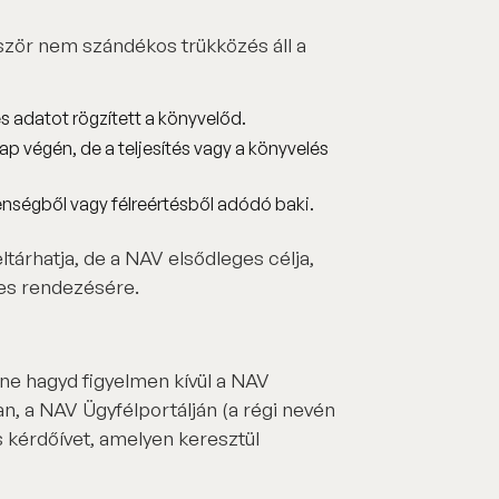
ször nem szándékos trükközés áll a
ves adatot rögzített a könyvelőd.
nap végén, de a teljesítés vagy a könyvelés
nségből vagy félreértésből adódó baki.
ltárhatja, de a NAV elsődleges célja,
es rendezésére.
ne hagyd figyelmen kívül a NAV
n, a NAV Ügyfélportálján (a régi nevén
is kérdőívet, amelyen keresztül