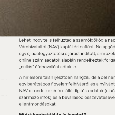
Lehet, hogy te is felhúztad a szemöldököd a n
Vámhivataltól (NAV) kaptál értesítést. Ne aggód
egy új adategyeztetési eljárást indított, ami azok
online számlaadatok alapján rendelkeztek forg
„nullás” áfabevallást adtak le.
A hír elsőre talán ijesztően hangzik, de a cél 
egy barátságos figyelemfelhívásról és a nyilván
NAV a rendelkezésére álló digitális adatok (el
származó infók) és a bevallásod összevetéséve
ellentmondásokat.
Miért kaphattál te is levelet?