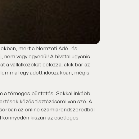
apokban, mert a Nemzeti Adó- és
j, nem vagy egyedül! A hivatal ugyanis
at a vállalkozókat célozza, akik bár az
alommal egy adott időszakban, mégis
nem a tömeges büntetés. Sokkal inkább
tartások közös tisztázásáról van szó. A
sősorban az online számlarendszeredből
l könnyedén kiszűri az esetleges